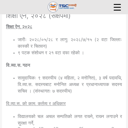
Skip
to
शिक्षा ऐन, २०२८ (संक्षेपमा)
content
शिक्षा ऐन
, २०२८
जारीः २०२८/०५/२८ र लागुः २०२८/७/१५ (२ वटा जिल्लाः
कास्की र चितवन)
९ पटक संशोधन र २१ वटा दफा रहेको ।
वि
.व्या.स. गठन
सामुदायिकः ९ सदस्यीय (४ महिला, २ मनोनित), ३ वर्ष पदावधि,
वि.व्या.स. सदस्यबाट मनोनित अध्यक्ष र प्रधानाध्यापक सदस्य
सचिव । (संस्थागतः ७ सदस्यीय)
वि
.व्या.स. को काम, कर्तव्य र अधिकार
विद्यालयको चल अचल सम्पतिको लगत राख्‍ने, राख्‍न लगाउने र
सुरक्षा गर्ने,