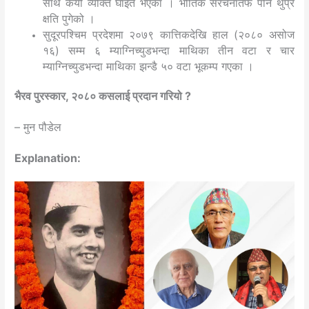
साथै कैयौँ व्यक्ति घाइते भएका । भौतिक संरचनातर्फ पनि थुप्रै
क्षति पुगेको ।
सुदूरपश्चिम प्रदेशमा २०७९ कात्तिकदेखि हाल (२०८० असोज
१६) सम्म ६ म्याग्निच्युडभन्दा माथिका तीन वटा र चार
म्याग्निच्युडभन्दा माथिका झन्डै ५० वटा भूकम्प गएका ।
भैरव पुरस्कार, २०८० कसलाई प्रदान गरियो ?
– मुन पौडेल
Explanation: