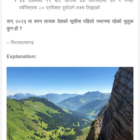
४४ दशमलव ९९ बाट आगामी दश वर्षभित्रमा ७० र पन्ध्र
वर्षभित्रमा ८० प्रतिशत पुर्याउने लक्ष्य लिइएको
सन् २०२३ मा बस्‍न लायक देशको सूचीमा पहिलो स्थानमा रहेको मुलुक
कुन हो ?
– स्विजरल्याण्ड
Explanation: