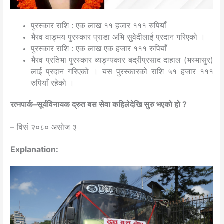
पुरस्कार राशि : एक लाख ११ हजार १११ रुपियाँ
भैरव वाङ्मय पुरस्कार प्राडा अभि सुवेदीलाई प्रदान गरिएको ।
पुरस्कार राशि : एक लाख एक हजार १११ रुपियाँ
भैरव प्रतिभा पुरस्कार व्यङ्ग्यकार बद्रीप्रसाद दाहाल (भस्मासुर)
लाई प्रदान गरिएको । यस पुरस्कारको राशि ५१ हजार १११
रुपियाँ रहेको ।
रत्नपार्क–सूर्यविनायक द्रुत बस सेवा कहिलेदेखि सुरु भएको हो ?
– विसं २०८० असोज ३
Explanation: