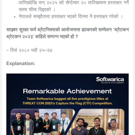
तारिखदेखि सन् २०२५ को सेप्टेम्बर २० तारिखसम्म हस्ताक्षर गर्ने
समय सीमा दिइएको ।
नेपालले सम्झौतामा हस्ताक्षर भएको दिनमा नै हस्ताक्षर गरेको ।
साइबर सुरक्षा फर्म थ्रेटनिक्सको आयोजनामा ह्याकरको सम्मेलन ‘थ्रेटकन
थ्रेटकन २०२३’ कहिले सम्पन्न भएको हो ?
– विसं २०८० भदौ २५–२७
Explanation: