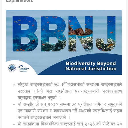
Explanation:
संयुक्त राष्ट्रसङ्घको ७८ औँ महासभाको सन्दर्भमा राष्ट्रसङ्घले
प्रस्ताव गरेको यस सम्झौतामा पराराष्ट्रमन्त्री प्रकाशशरण
महतद्वारा हस्ताक्षर भएको ।
यो सम्झौताले सन् २०३० सम्ममा ३० प्रतिशत जमिन र समुद्रको
प्रभावकारी संरक्षण र व्यवस्थापन गर्ने लक्ष्यको उपलब्धिलाई सहज
बनाउने राष्ट्रसङ्घले जनाएको ।
यो सम्झौतामा विश्वभरिका राष्ट्रलाई सन् २०२३ को सेप्टेम्बर २०