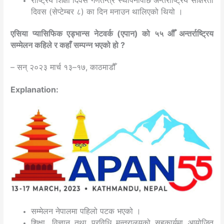
राष्ट्रिय शिक्षा दिवस गणतन्त्र स्थापनापछि अन्तर्राष्ट्रिय साक्षरता
दिवस (सेप्टेम्बर ८) का दिन मनाउन थालिएको थियो ।
एसिया प्यासिफिक एड्भान्स नेटवर्क (एपान) को ५५ औँ अन्तर्राष्ट्रिय
सम्मेलन कहिले र कहाँ सम्पन्न भएको हो ?
– सन् २०२३ मार्च १३–१७, काठमाडौँ
Explanation:
सम्मेलन नेपालमा पहिलो पटक भएको ।
शिक्षा, विज्ञान तथा प्रविधि मन्त्रालयको सहकार्यमा आयोजित