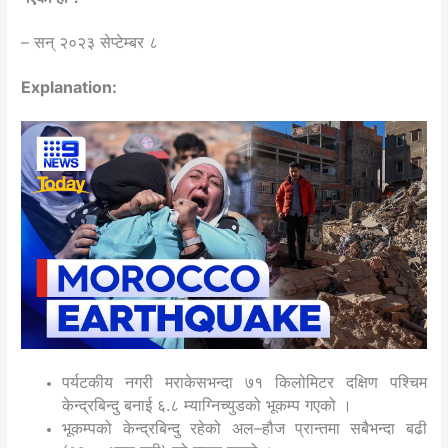
– सन् २०२३ सेप्टेम्बर ८
Explanation:
पर्यटकीय नगरी मराकेसभन्दा ७१ किलोमिटर दक्षिण पश्चिम
केन्द्रबिन्दु बनाई ६.८ म्याग्निच्युडको भूकम्प गएको ।
भूकम्पको केन्द्रबिन्दु रहेको अल–हौज प्रान्तमा सबैभन्दा बढी