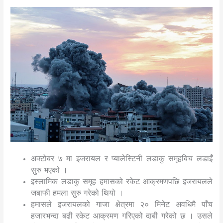
अक्टोबर ७ मा इजरायल र प्यालेस्टिनी लडाकु समूहबिच लडाइँ
सुरु भएको ।
इस्लामिक लडाकु समूह हमासको रकेट आक्रमणपछि इजरायलले
जबाफी हमला सुरु गरेको थियो ।
हमासले इजरायलको गाजा क्षेत्रमा २० मिनेट अवधिमै पाँच
हजारभन्दा बढी रकेट आक्रमण गरिएको दाबी गरेको छ । उसले